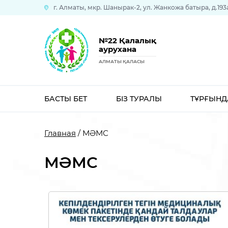
г. Алматы, мкр. Шанырак-2, ул. Жанкожа батыра, д.193
№22 Қалалық
аурухана
АЛМАТЫ ҚАЛАСЫ
БАСТЫ БЕТ
БІЗ ТУРАЛЫ
ТҰРҒЫНД
Главная
/ МӘМС
МӘМС