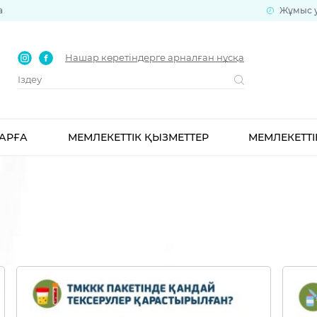
а
Жұмыс уа
Нашар көретіндерге арналған нұсқа
АРҒА
МЕМЛЕКЕТТІК ҚЫЗМЕТТЕР
МЕМЛЕКЕТТІ