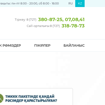
қыты: пн-пт 8:00 - 20:00, сб 8:00 - 16:00
RU
KZ
380-87-25, 07,08,41
Тіркеу: 8 (727)
318-78-73
Call-орталығы:
8 (727)
К РӘМІЗДЕР
ПІКІРЛЕР
БАЙЛАНЫС