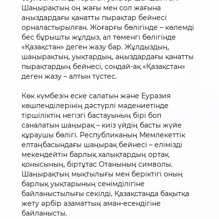
Шаңырақтың оң жағы мен сол жағына
аңыздардағы қанатты пырақтар бейнесі
орналастырылған. Жоғарғы бөлігінде – көлемді
бес бұрышты жұлдыз, ал төменгі бөлігінде
«Қазақстан» деген жазу бар. Жұлдыздың,
шаңырақтың, уықтардың, аңыздардағы қанатты
пырақтардың бейнесі, сондай-ақ «Қазақстан»
деген жазу – алтын түстес.
Көк күмбезін еске салатын және Еуразия
көшпенділерінің дәстүрлі мәдениетінде
тіршіліктің негізгі бастауының бірі боп
саналатын шаңырақ – киіз үйдің басты жүйе
құраушы бөлігі. Республиканың Мемлекеттік
елтаңбасындағы шаңырақ бейнесі – елімізді
мекендейтін барлық халықтардың ортақ
қонысының, біртұтас Отанының символы.
Шаңырақтың мықтылығы мен беріктігі оның
барлық уықтарының сенімділігіне
байланыстылығы секілді, Қазақстанда бақытқа
жету әрбір азаматтың аман-есендігіне
байланысты.