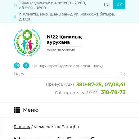
Жұмыс уақыты: пн-пт 8:00 - 20:00,
RU
KZ
сб 8:00 - 16:00
г. Алматы, мкр. Шанырак-2, ул. Жанкожа батыра,
д.193а
№22 Қалалық
аурухана
АЛМАТЫ ҚАЛАСЫ
Нашар көретіндерге арналған нұсқа
Тіркеу: 8 (727)
380-87-25, 07,08,41
8 (727)
318-78-73
Call-орталығы:
Меню
Главная
/ Мемлекеттік Елтаңба