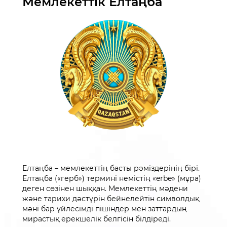
Мемлекеттік Елтаңба
Елтаңба – мемлекеттің басты рәміздерінің бірі.
Елтаңба («герб») термині немістің «erbe» (мұра)
деген сөзінен шыққан. Мемлекеттің мәдени
және тарихи дәстүрін бейнелейтін символдық
мәні бар үйлесімді пішіндер мен заттардың
мирастық ерекшелік белгісін білдіреді.