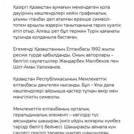
Қазіргі Қазақстан аумағын мекендеген қола
дәуірінің көшпенділері кейін графикалық
ұғымы «таңба» деп аталған ерекше символ-
тотем арқылы өздерін танытқанына тарих куәлік
етіп отыр. Алғаш рет бұл термин Түрік қағанаты
тұсында қолданыла бастаған.
Егеменді Қазақстанның Елтаңбасы 1992 жылы
ресми түрде қабылданды. Оның авторлары –
белгілі сәулетшілер Жандарбек Мәлібеков пен
Шот-Аман Уәлиханов.
Қазақстан Республикасының Мемлекеттік
елтаңбасы дөңгелек нысанды. Бұл – Ұлы дала
көшпенділері айрықша қастер тұтқан өмір мен
мәңгіліктің символы.
Мемлекеттік елтаңбаның орталық
геральдикалық элементі – көгілдір түс
аясындағы шаңырақ (киіз үйдің жоғарғы күмбез
тәрізді бөлігі) бейнесі. Шаңырақты айнала күн
сәулесі секілді тараған уықтар шаншылған.