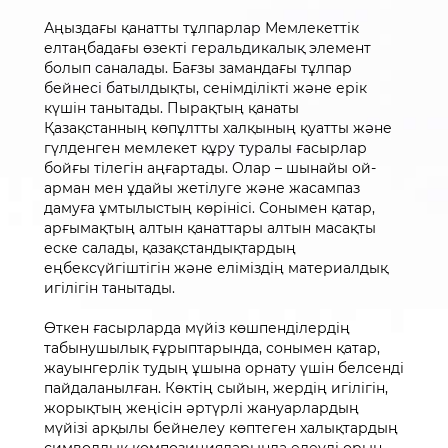
Аңыздағы қанатты тұлпарлар Мемлекеттік
елтаңбадағы өзекті геральдикалық элемент
болып саналады. Бағзы замандағы тұлпар
бейнесі батылдықты, сенімділікті және ерік
күшін танытады. Пырақтың қанаты
Қазақстанның көпұлтты халқының қуатты және
гүлденген мемлекет құру туралы ғасырлар
бойғы тілегін аңғартады. Олар – шынайы ой-
арман мен ұдайы жетілуге және жасампаз
дамуға ұмтылыстың көрінісі. Сонымен қатар,
арғымақтың алтын қанаттары алтын масақты
еске салады, қазақстандықтардың
еңбексүйгіштігін және еліміздің материалдық
игілігін танытады.
Өткен ғасырларда мүйіз көшпенділердің
табынушылық ғұрыптарында, сонымен қатар,
жауынгерлік тудың ұшына орнату үшін белсенді
пайдаланылған. Көктің сыйын, жердің игілігін,
жорықтың жеңісін әртүрлі жануарлардың
мүйізі арқылы бейнелеу көптеген халықтардың
символдық композицияларында елеулі орын