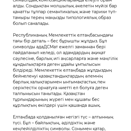
алды. Сондықтан молшылық әкелетін мүйізі бар
қанатты тұлпар семантикалық және тарихи түп-
тамыры терең маңызды типологиялық образ
болып саналады.
Республиканың Мемлекеттік елтаңбасындағы
тағы бір деталь – бес бұрышты жұлдыз. Бұл
символды адаДСМат ежелгі заманнан бері
пайдаланып келеді, ол адамдардың ақиқат
сәулесіне, барлық игі аңсарларға және мәңгілік
құндылықтарға деген ұдайы ұмтылысын
білдіреді. Мемлекеттік елтаңбада жұлдыздың
бейнеленуі қазақстандықтардың әлемнің
барлық халықтарымен ынтымақтастық пен
серіктестік орнатуға ниетті ел болуға деген
талпынысын танытады. Қазақстан
тұрғындарының жүрегі мен құшағы бес
құрлықтың өкілдері үшін қашанда ашық.
Елтаңбада қолданылған негізгі түс – алтынның
түсі. Бұл – байлықтың, әділдіктің және
кеңпейілділіктің символы. Сонымен қатар,