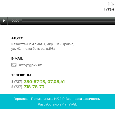
Жыр
Туған
00:00
АДРЕС:
Казахстан, г. Алматы, мкр. Шанырак-2,
ул. Жанкожа батыра, д.193а
E-MAIL:
info@gp22.kz
ТЕЛЕФОНЫ:
8 (727)
380-87-25, 07,08,41
8 (727)
318-78-73
Городская Поликлиника №22 © Все права защищены.
Разработано в
AlmaWeb