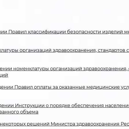
ждении Правил классификации безопасности изделий
латуры организаций здравоохранения, стандартов 
ждении номенклатуры организаций здравоохранения,
ций
ждении Правил оплаты за оказанные медицинские ус
рждении Инструкции о порядке обеспечения населен
ванного объема
не некоторых решений Министра здравоохранения Ре