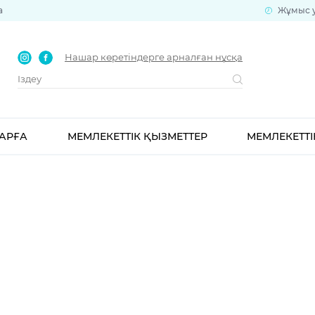
а
Жұмыс уа
Нашар көретіндерге арналған нұсқа
АРҒА
МЕМЛЕКЕТТІК ҚЫЗМЕТТЕР
МЕМЛЕКЕТТІ