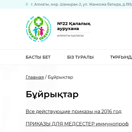
г. Алматы, мкр. Шанырак-2, ул. Жанкожа батыра, д.193
№22 Қалалық
аурухана
АЛМАТЫ ҚАЛАСЫ
БАСТЫ БЕТ
БІЗ ТУРАЛЫ
ТҰРҒЫНД
Главная
/ Бұйрықтар
Бұйрықтар
Все действующие приказы на 2016 год
ПРИКАЗЫ ДЛЯ МЕДСЕСТЕР иммунопроф