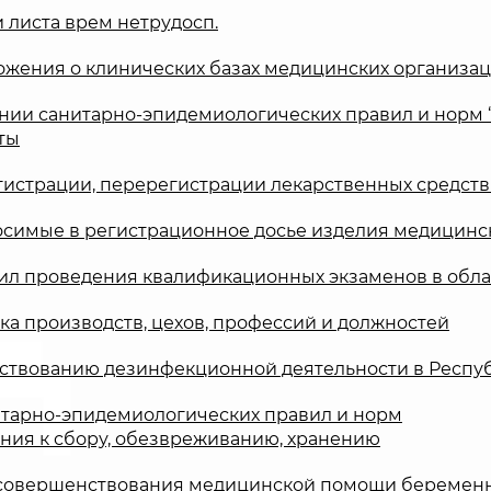
и листа врем нетрудосп.
ожения о клинических базах медицинских организа
дении санитарно-эпидемиологических правил и нор
ты
гистрации, перерегистрации лекарственных средств
носимые в регистрационное досье изделия медицинс
вил проведения квалификационных экзаменов в обл
ка производств, цехов, профессий и должностей
ствованию дезинфекционной деятельности в Респуб
итарно-эпидемиологических правил и норм
ния к сбору, обезвреживанию, хранению
рах совершенствования медицинской помощи берем