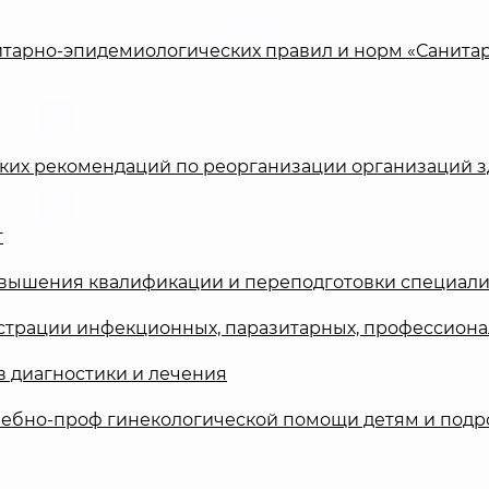
итарно-эпидемиологических правил и норм «Санита
их рекомендаций по реорганизации организаций з
т
вышения квалификации и переподготовки специали
истрации инфекционных, паразитарных, профессиона
 диагностики и лечения
ечебно-проф гинекологической помощи детям и подр