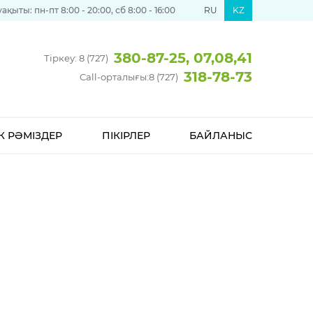
қыты: пн-пт 8:00 - 20:00, сб 8:00 - 16:00
RU
KZ
380-87-25, 07,08,41
Тіркеу: 8 (727)
318-78-73
Call-орталығы:
8 (727)
К РӘМІЗДЕР
ПІКІРЛЕР
БАЙЛАНЫС