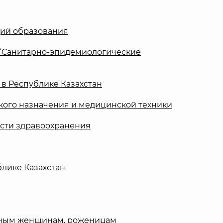
ций образования
м “Санитарно-эпидемиологические
 в Республике Казахстан
кого назначения и медицинской техники
асти здравоохранения
лике Казахстан
енным женщинам, роженицам