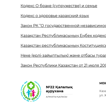
Кодекс О браке (супружестве) и семье
Кодекс о здоровье казахский язык
Закон РК “О государственной независимос
Қазақстан Республикасының Еңбек кодекс
Қазақстан республикасының Коституцияс
Неке (ерлі-зайыптылық) және отбасы тура
Закон Республики Казахстан от 21 июля 20
МЕ
№22 Қалалық
аурухана
Каза
ул. 
АЛМАТЫ ҚАЛАСЫ