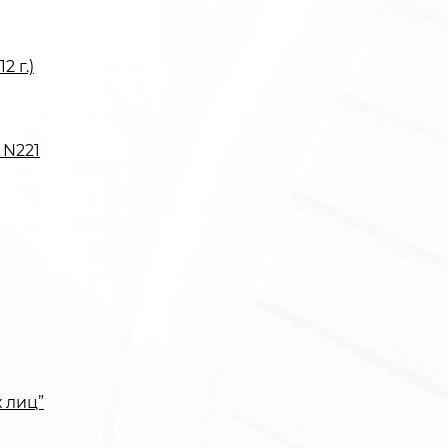
 г.)
 N221
 лиц”