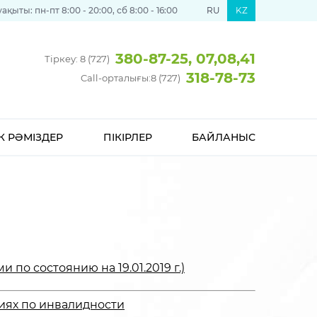
қыты: пн-пт 8:00 - 20:00, сб 8:00 - 16:00
RU
KZ
380-87-25, 07,08,41
Тіркеу: 8 (727)
318-78-73
Call-орталығы:
8 (727)
К РӘМІЗДЕР
ПІКІРЛЕР
БАЙЛАНЫС
о состоянию на 19.01.2019 г.)
биях по инвалидности