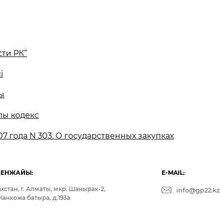
ти РК”
і
ы
лы кодекс
07 года N 303. О государственных закупках
КЕНЖАЙЫ:
E-MAIL:
хстан, г. Алматы, мкр. Шанырак-2,
info@gp22.kz
Жанкожа батыра, д.193а