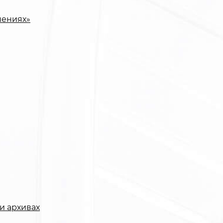
нениях»
и архивах