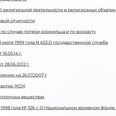
V «О религиозной деятельности и религиозных объеди
овой отчетности
 по случаю потери кормильца и по возрасту
3 июля 1999 года N 453.О государственной службе
16.05.14 г.
 28.06.2012 г.
янию на 26.07.2007 г
артир (КСК)
хотропных веществах
 1998 года № 326-I. О Национальном архивном фонде 