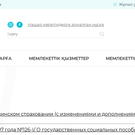
а
Жұмыс уа
Нашар көретіндерге арналған нұсқа
АРҒА
МЕМЛЕКЕТТІК ҚЫЗМЕТТЕР
МЕМЛЕКЕТТІ
нском страховании (с изменениями и дополнениями п
997 года №126-I/ О государственных социальных посо