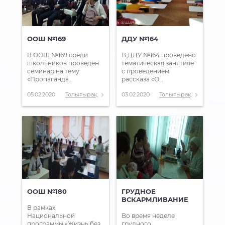
ООШ №169
ДДУ №164
В ООШ №169 среди
В ДДУ №164 проведено
школьников проведен
тематическая занятияе
семинар на тему:
с проведением
«Пропаганда…
рассказа «О…
05.02.2020
Толығырақ
03.02.2020
Толығырақ
ООШ №180
ГРУДНОЕ
ВСКАРМЛИВАНИЕ
В рамках
Национальной
Во время неделе
программы «Жизнь без
грудного