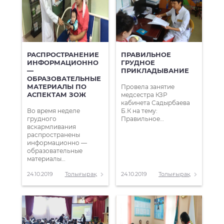
РАСПРОСТРАНЕНИЕ
ПРАВИЛЬНОЕ
ИНФОРМАЦИОННО
ГРУДНОЕ
—
ПРИКЛАДЫВАНИЕ
ОБРАЗОВАТЕЛЬНЫЕ
МАТЕРИАЛЫ ПО
Провела занятие
АСПЕКТАМ ЗОЖ
медсестра КЗР
кабинета Садырбаева
Во время неделе
Б.К на тему:
грудного
Правильное…
вскармливания
распространены
информационно —
образовательные
материалы…
24.10.2019
Толығырақ
24.10.2019
Толығырақ