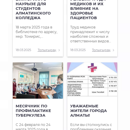
НАУРЫЗЕ ДЛЯ
МЕДИКОВ И ИХ
СТУДЕНТОВ
ВЛИЯНИЕ НА
АЛМАТИНСКОГО
ЗДОРОВЬЕ
КОЛЛЕДЖА
ПАЦИЕНТОВ
18 марта 2025 года в
Труд медиков
библиотеке по адресу,
принадлежит к числу
мкр. Томирис,…
наиболее сложных и
ответственных видов…
18.03.2025
Толығырақ
18.03.2025
Толығырақ
МЕСЯЧНИК ПО
УВАЖАЕМЫЕ
ПРОФИЛАКТИКЕ
ЖИТЕЛИ ГОРОДА
ТУБЕРКУЛЕЗА
АЛМАТЫ!
С 24 февраля по 24
Если вы столкнулись с
марта 2025 года в
проблемами оказания